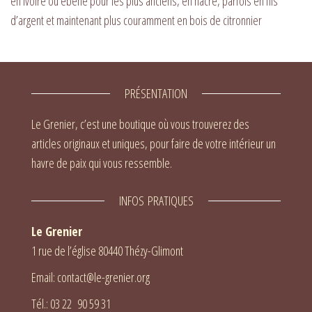
en ivoire ou ébène pour les plus anciens, en nacre, parfois en fils
d’argent et maintenant plus couramment en bois de citronnier
PRÉSENTATION
Le Grenier, c’est une boutique où vous trouverez des
articles originaux et uniques, pour faire de votre intérieur un
havre de paix qui vous ressemble.
INFOS PRATIQUES
Le Grenier
1 rue de l’église 80440 Thézy-Glimont
Email: contact@le-grenier.org
Tél.: 03 22 90 59 31