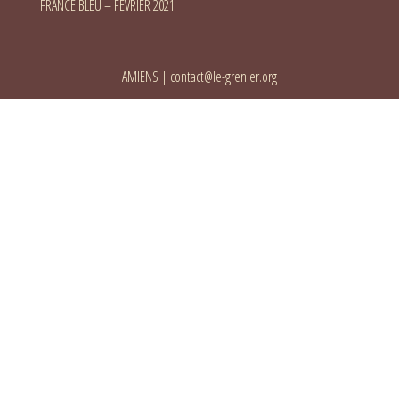
FRANCE BLEU – FÉVRIER 2021
AMIENS
|
contact@le-grenier.org